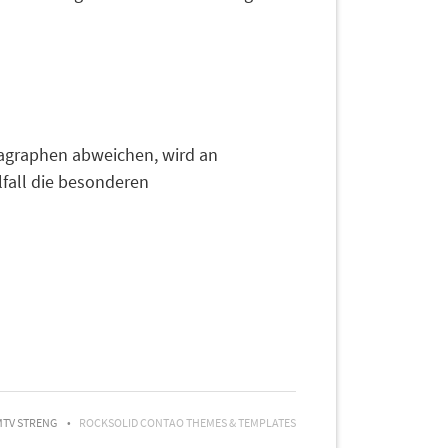
agraphen abweichen, wird an
lfall die besonderen
MTV STRENG
ROCKSOLID CONTAO THEMES & TEMPLATES